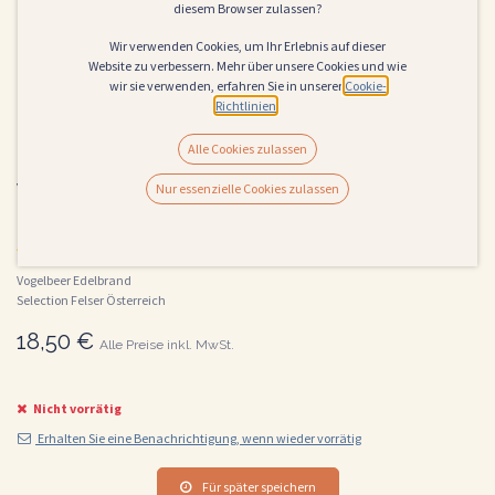
diesem Browser zulassen?
Wir verwenden Cookies, um Ihr Erlebnis auf dieser
Website zu verbessern. Mehr über unsere Cookies und wie
wir sie verwenden, erfahren Sie in unserer
Cookie-
Richtlinien
.
Alle Cookies zulassen
Vogelbeer Edelbrand Selection Felser
Nur essenzielle Cookies zulassen
0,5l.
(0 Rezension)
Vogelbeer Edelbrand
Selection Felser Österreich
18,50
€
Alle Preise inkl. MwSt.
Nicht vorrätig
Erhalten Sie eine Benachrichtigung, wenn wieder vorrätig
Für später speichern