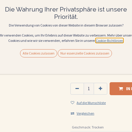
Der Tenuta Maiano Sangiovese Toscana 2023
Die Wahrung Ihrer Privatsphäre ist unsere
mediterranen Küche. Besonders gut passt
Priorität.
Klassischen Pastagerichten mit Tomatens
biologischem Käse und Wurst, ofengerich
Die Verwendung von Cookies von dieser Website in diesem Browser zulassen?
16,50
€
Alle Preise inkl. MwSt.
Wir verwenden Cookies, um Ihr Erlebnis auf dieser Website zu verbessern. Mehr über unser
Cookies und wie wir sie verwenden, erfahren Sie in unserer
Cookie-Richtlinien
.
(
22,00
€
Liter
)
Alle Cookies zulassen
Nur essenzielle Cookies zulassen
WEINSTYLE
fruchtig
frisch
elegant
IN
Auf die Wunschliste
Vergleichen
Geschmack
:
Trocken