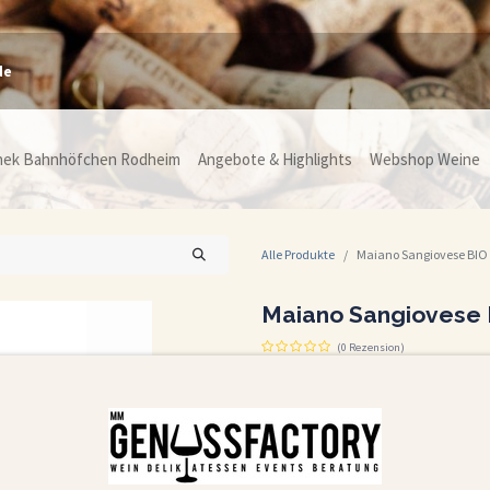
de
hek Bahnhöfchen Rodheim
Angebote & Highlights
Webshop Weine
Alle Produkte
Maiano Sangiovese BIO
Maiano Sangiovese 
(0 Rezension)
Tenuta Maiano Sangiovese Toscana 2023 –
Der Tenuta Maiano Sangiovese Toscana 20
gepaart mit einem Hauch moderner Elega
Dieser reinsortige Sangiovese mit Bio-Ze
Weinbaus hergestellt, was ihn nicht nur
Umwelt und Gesundheit macht.