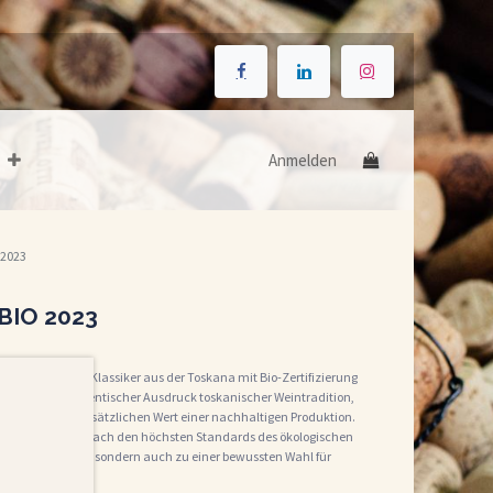
Anmelden
 2023
BIO 2023
 Ein moderner Klassiker aus der Toskana mit Bio-Zertifizierung
23 ist ein authentischer Ausdruck toskanischer Weintradition,
nz und dem zusätzlichen Wert einer nachhaltigen Produktion.
rtifizierung wird nach den höchsten Standards des ökologischen
 zu einem Genuss, sondern auch zu einer bewussten Wahl für