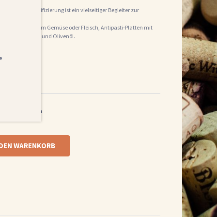
 mit Bio-Zertifizierung ist ein vielseitiger Begleiter zur
 er zu:
aucen, gegrilltem Gemüse oder Fleisch, Antipasti-Platten mit
ten mit Kräutern und Olivenöl.
e
harmonisch
 DEN WARENKORB