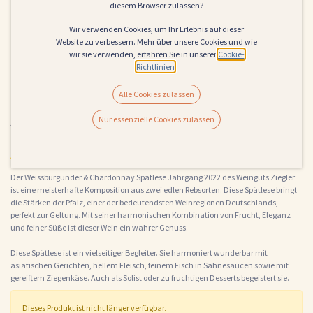
diesem Browser zulassen?
Wir verwenden Cookies, um Ihr Erlebnis auf dieser
Website zu verbessern. Mehr über unsere Cookies und wie
wir sie verwenden, erfahren Sie in unserer
Cookie-
Richtlinien
.
Alle Cookies zulassen
A. Ziegler Weissburgunder &
Nur essenzielle Cookies zulassen
Chardonnay Spätlese 2022
(0 Rezension)
Der Weissburgunder & Chardonnay Spätlese Jahrgang 2022 des Weinguts Ziegler
ist eine meisterhafte Komposition aus zwei edlen Rebsorten. Diese Spätlese bringt
die Stärken der Pfalz, einer der bedeutendsten Weinregionen Deutschlands,
perfekt zur Geltung. Mit seiner harmonischen Kombination von Frucht, Eleganz
und feiner Süße ist dieser Wein ein wahrer Genuss.
Diese Spätlese ist ein vielseitiger Begleiter. Sie harmoniert wunderbar mit
asiatischen Gerichten, hellem Fleisch, feinem Fisch in Sahnesaucen sowie mit
gereiftem Ziegenkäse. Auch als Solist oder zu fruchtigen Desserts begeistert sie.
Dieses Produkt ist nicht länger verfügbar.