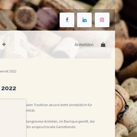
Anmelden
bernet 2022
 2022
 sich von der lokalen Tradition ab und steht sinnbildlich für
t regionaler Identität.
on mit dezenten Sangiovese-Anteilen, im Barrique gereift, der
verbindet – ideal für anspruchsvolle Genießende.