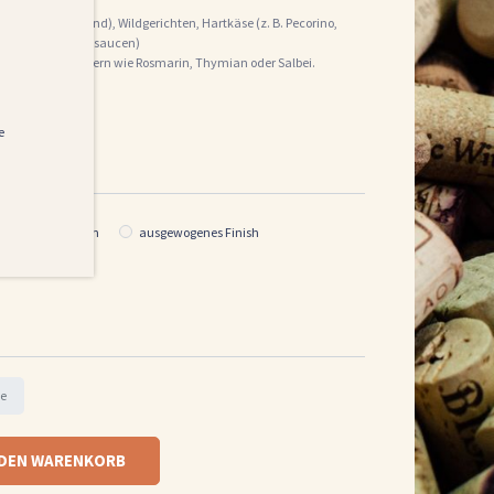
 (z. B. Lamm, Rind), Wildgerichten, Hartkäse (z. B. Pecorino,
n (Ragù, Pilzrahmsaucen)
romatischen Kräutern wie Rosmarin, Thymian oder Salbei.
e
Vanillenoten
ausgewogenes Finish
se
 DEN WARENKORB