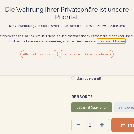
Perfekter Begleiter zu:
Gegrilltem oder gebratenem rotem Fleisch
Die Wahrung Ihrer Privatsphäre ist unsere
Parmigiano), herzhaften Pasta-Gerichte
Priorität.
Gut geeignet für festliche Speisen mit a
Die Verwendung von Cookies von dieser Website in diesem Browser zulassen?
21,50
€
Alle Preise inkl. MwSt.
Wir verwenden Cookies, um Ihr Erlebnis auf dieser Website zu verbessern. Mehr über unser
Cookies und wie wir sie verwenden, erfahren Sie in unserer
Cookie-Richtlinien
.
(
28,67
€
Liter
)
WEINSTYLE
Alle Cookies zulassen
Nur essenzielle Cookies zulassen
feine Tannine
dunkel Beeren
Barrique-gereift
REBSORTE
Cabernet Sauvignon
Sangiove
IN