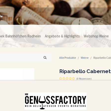
de
hek Bahnhöfchen Rodheim
Angebote & Highlights
Webshop Weine
Alle Produkte
Weine
Riparbello Ca
Riparbello Cabernet
(0 Rezension)
Riparbello Cabernet 2022 – der Name leitet
charakterstarke, zugängliche Rotweine mi
Ein eleganter, tiefroter Cabernet-Sauvign
Körper, Struktur und Finesse harmonisch 